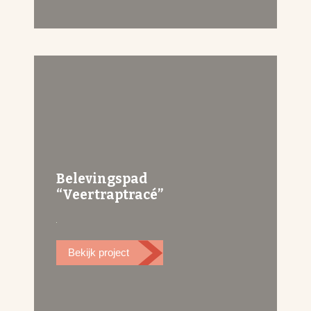
de vroegere havenkademuur.
Belevingspad
“Veertraptracé”
Bekijk project