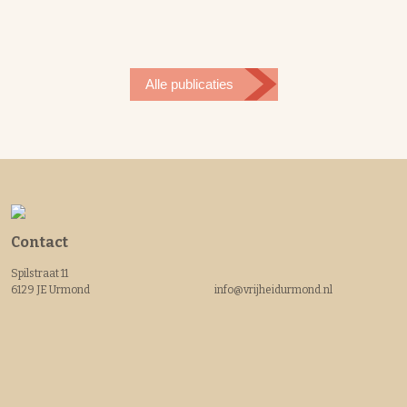
Alle publicaties
Contact
Spilstraat 11
6129 JE Urmond
info@vrijheidurmond.nl