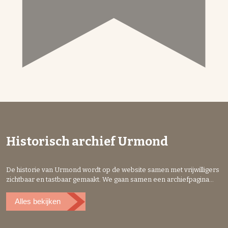
Historisch archief Urmond
De historie van Urmond wordt op de website samen met vrijwilligers
zichtbaar en tastbaar gemaakt. We gaan samen een archiefpagina
opbouwen waar men alle foto’s, kaartmaterialen en ander
documenten over de historie van Urmond verzamelen. Zo maken we
Alles bekijken
samen digitaal een archief waar mensen de historie van Urmond
kunnen beleven.