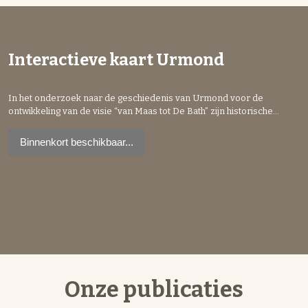
Interactieve kaart Urmond
In het onderzoek naar de geschiedenis van Urmond voor de
ontwikkeling van de visie “van Maas tot De Bath” zijn historische
kaarten vervaardigd. Op deze pagina zullen de kaarten als een
topografische tijdreis worden geprojecteerd en is te zien hoe
Binnenkort beschikbaar...
Urmond zich vanaf de Bandkeramiek tot nu ontwikkeld heeft.
Onze publicaties