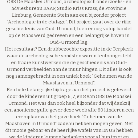
OBS De Maaskei Urmond, archeologisch onderzoeks- en
adviesbureau RAAP, Studio Kriss Krass, de Provincie
Limburg, Gemeente Stein aan een bijzonder project
“Archeologie in de etalage”. Dit project gaat over de rijke
geschiedenis van Oud-Urmond, toen er nog volop handel
op de Maas werd gedreven en een belangrijke haven in
Oud-Urmond lag.
Het resultaat? Een drukbezochte expositie in de Terpkerk
waar de archeologische vondsten waren tentoongesteld
en fraaie kunstwerken die de geschiedenis van Oud-
Urmond verbeelden aan de muur hingen. Dit alles is ook
nog samengebracht in een uniek boek “Geheimen van de
Maashaven in Urmond”.
Een hele belangrijke bijdrage aan het project is geleverd
door de kinderen uit groep 6, 7, en 8 van OBS De Maaskei
Urmond. Het was dan ook heel bijzonder dat wij dankzij
een anonieme gulle gever deze week alle 80 kinderen een
exemplaar van het gave boek “Geheimen van de
Maashaven in Urmond” cadeau hebben mogen geven. Met
dit mooie gebaar en de heerlijke wafels van KNUS hebben
we de kinderen kunnen bedanken voor al hun inzet en